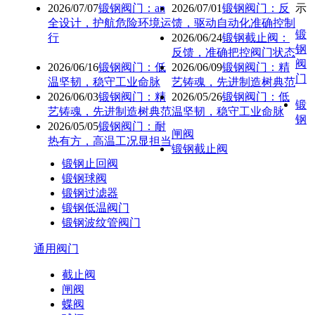
2026/07/07
锻钢阀门：an
2026/07/01
锻钢阀门：反
示
全设计，护航危险环境运
馈，驱动自动化准确控制
锻
行
2026/06/24
锻钢截止阀：
钢
反馈，准确把控阀门状态
阀
2026/06/16
锻钢阀门：低
2026/06/09
锻钢阀门：精
门
温坚韧，稳守工业命脉
艺铸魂，先进制造树典范
2026/06/03
锻钢阀门：精
2026/05/26
锻钢阀门：低
锻
艺铸魂，先进制造树典范
温坚韧，稳守工业命脉
钢
2026/05/05
锻钢阀门：耐
闸阀
热有方，高温工况显担当
锻钢截止阀
锻钢止回阀
锻钢球阀
锻钢过滤器
锻钢低温阀门
锻钢波纹管阀门
通用阀门
截止阀
闸阀
蝶阀