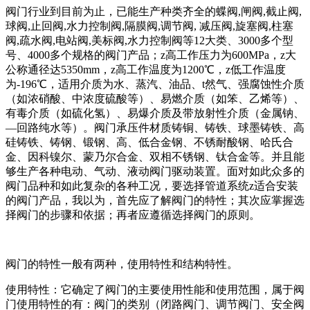
阀门行业到目前为止，已能生产种类齐全的蝶阀,闸阀,截止阀,
球阀,止回阀,水力控制阀,隔膜阀,调节阀, 减压阀,旋塞阀,柱塞
阀,疏水阀,电站阀,美标阀,水力控制阀等12大类、3000多个型
号、4000多个规格的阀门产品；z高工作压力为600MPa，z大
公称通径达5350mm，z高工作温度为1200℃，z低工作温度
为-196℃，适用介质为水、蒸汽、油品、t然气、强腐蚀性介质
（如浓硝酸、中浓度硫酸等）、易燃介质（如笨、乙烯等）、
有毒介质（如硫化氢）、易爆介质及带放射性介质（金属钠、
—回路纯水等）。阀门承压件材质铸铜、铸铁、球墨铸铁、高
硅铸铁、铸钢、锻钢、高、低合金钢、不锈耐酸钢、哈氏合
金、因科镍尔、蒙乃尔合金、双相不锈钢、钛合金等。并且能
够生产各种电动、气动、液动阀门驱动装置。面对如此众多的
阀门品种和如此复杂的各种工况，要选择管道系统z适合安装
的阀门产品，我以为，首先应了解阀门的特性；其次应掌握选
择阀门的步骤和依据；再者应遵循选择阀门的原则。
阀门的特性一般有两种，使用特性和结构特性。
使用特性：它确定了阀门的主要使用性能和使用范围，属于阀
门使用特性的有：阀门的类别（闭路阀门、调节阀门、安全阀