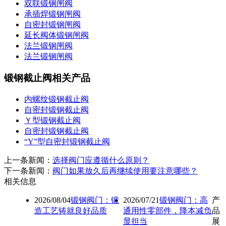
双联锻钢闸阀
承插焊锻钢闸阀
自密封锻钢闸阀
延长阀体锻钢闸阀
法兰锻钢闸阀
法兰锻钢闸阀
锻钢截止阀相关产品
内螺纹锻钢截止阀
自密封锻钢截止阀
Ｙ型锻钢截止阀
自密封锻钢截止阀
“Y”型自密封锻钢截止阀
上一条新闻：
选择阀门应遵循什么原则？
下一条新闻：
阀门如果放久后再继续使用要注意哪些？
相关信息
2026/08/04
锻钢阀门：锻
2026/07/21
锻钢阀门：高
产
造工艺铸就良好品质
通用性零部件，降本减负
品
显担当
展