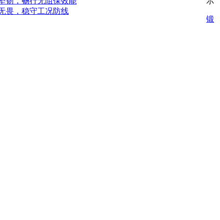
坚韧，畅行无阻保效能
示
无畏，稳守工况防线
锻