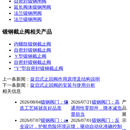
自密封锻钢闸阀
延长阀体锻钢闸阀
法兰锻钢闸阀
法兰锻钢闸阀
锻钢截止阀相关产品
内螺纹锻钢截止阀
自密封锻钢截止阀
Ｙ型锻钢截止阀
自密封锻钢截止阀
“Y”型自密封锻钢截止阀
上一条新闻：
旋启式止回阀作用原理及结构说明
下一条新闻：
旋启式止回阀的安装与使用分析
相关信息
2026/08/04
锻钢阀门：锻
2026/07/21
锻钢阀门：高
产
造工艺铸就良好品质
通用性零部件，降本减负
品
显担当
展
2026/07/07
锻钢阀门：an
2026/07/01
锻钢阀门：反
示
全设计，护航危险环境运
馈，驱动自动化准确控制