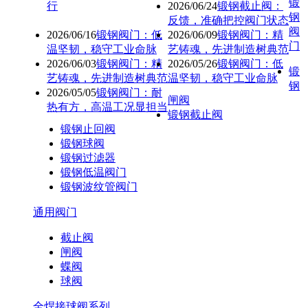
锻
行
2026/06/24
锻钢截止阀：
钢
反馈，准确把控阀门状态
阀
2026/06/16
锻钢阀门：低
2026/06/09
锻钢阀门：精
门
温坚韧，稳守工业命脉
艺铸魂，先进制造树典范
2026/06/03
锻钢阀门：精
2026/05/26
锻钢阀门：低
锻
艺铸魂，先进制造树典范
温坚韧，稳守工业命脉
钢
2026/05/05
锻钢阀门：耐
闸阀
热有方，高温工况显担当
锻钢截止阀
锻钢止回阀
锻钢球阀
锻钢过滤器
锻钢低温阀门
锻钢波纹管阀门
通用阀门
截止阀
闸阀
蝶阀
球阀
全焊接球阀系列