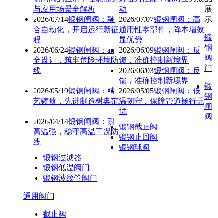
与应用场景全解析
动
展
2026/07/14
锻钢闸阀：融
2026/07/07
锻钢闸阀：高
示
合自动化，开启运行新征
通用性零部件，降本增效
锻
程
显优势
钢
2026/06/24
锻钢闸阀：an
2026/06/09
锻钢闸阀：反
阀
全设计，筑牢危险环境防
馈，准确控制新境界
门
线
2026/06/03
锻钢闸阀：反
馈，准确控制新境界
锻
2026/05/19
锻钢闸阀：精
2026/05/05
锻钢闸阀：低
钢
艺铸质，先进制造树典范
温韧守，保障管道畅行无
闸
忧
阀
2026/04/14
锻钢闸阀：耐
锻钢截止阀
高温强，稳守高温工况防
锻钢止回阀
线
锻钢球阀
锻钢过滤器
锻钢低温阀门
锻钢波纹管阀门
通用阀门
截止阀