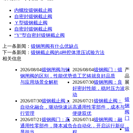
内螺纹锻钢截止阀
自密封锻钢截止阀
Ｙ型锻钢截止阀
自密封锻钢截止阀
“Y”型自密封锻钢截止阀
上一条新闻：
锻钢闸阀有什么优缺点
下一条新闻：
锻钢截止阀的4种腔体泄压试验方法
相关信息
2026/08/04
锻钢闸阀与铸
2026/08/04
锻钢阀门：锻
产
钢闸阀的区别，性能优势
造工艺铸就良好品质
品
与应用场景全解析
2026/07/30
锻钢闸阀：良
展
好密封性能，稳对压力波
示
动
锻
2026/07/30
锻钢截止阀：
2026/07/21
锻钢截止阀：
钢
自动化融合，驱动快速运
高通用性零部件，成本与
阀
行管理
便捷双优
门
2026/07/21
锻钢阀门：高
2026/07/14
锻钢闸阀：融
通用性零部件，降本减负
合自动化，开启运行新征
锻
显担当
程