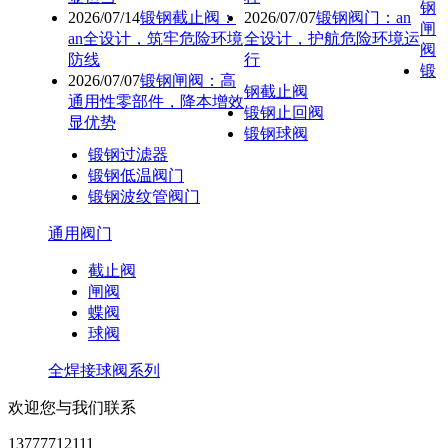
钢
2026/07/14
锻钢截止阀：
2026/07/07
锻钢阀门：an
闸
an全设计，筑牢危险环境
全设计，护航危险环境运
阀
防线
行
锻
2026/07/07
锻钢闸阀：高
钢截止阀
通用性零部件，降本增效
锻钢止回阀
显优势
锻钢球阀
锻钢过滤器
锻钢低温阀门
锻钢波纹管阀门
通用阀门
截止阀
闸阀
蝶阀
球阀
全焊接球阀系列
欢迎您与我们联系
13777712111