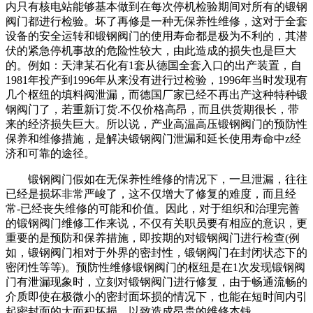
内只有核电站能够基本做到在每次停机检验期间对所有的锻钢
阀门都进行检验。坏了再修是一种无保养性维修，这对于全套
设备的安全运转和锻钢阀门的使用寿命都是极为不利的，其潜
伏的紧急停机事故的危险性较大，由此造成的损失也是巨大
的。例如：天津某石化有1套从德国全套入口的出产装置，自
1981年投产到1996年从来没有进行过检验，1996年当时发现有
几个枢纽的填料阀泄漏，而德国厂家已经不再出产这种特种锻
钢阀门了，若重新订货.不仅价格高昂，而且供货期很长，带
来的经济损失巨大。所以说，产业高温高压锻钢阀门的预防性
保养和维修措施，是解决锻钢阀门泄漏和延长使用寿命中z经
济和可靠的途径。
锻钢阀门假如在无保养性维修的情况下，一旦泄漏，往往
已经是损坏非常严峻了，这不仅增大了修复的难度，而且经
常-已经丧失维修的可能和价值。因此，对于组织和治理完善
的锻钢阀门维修工作来说，不仅有关职员要有相应的意识，更
重要的是预防和保养措施，即按期的对锻钢阀门进行检查(例
如，锻钢阀门相对于外界的密封性，锻钢阀门在封闭状态下的
密闭性等等)。预防性维修锻钢阀门的枢纽是在1次发现锻钢阀
门有泄漏现象时，立刻对锻钢阀门进行修复，由于畅通流畅的
介质即使在极微小的密封面坏损的情况下，也能在短时间内引
起密封面的大面积坏损，以致造成昂贵的维修本钱