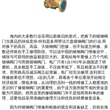
海内的大多数行业采用以新换旧的形式，把换下的锻钢阀
门当废品扔掉或卖掉.特别是多用带法兰盘锻钢阀门的行业.而
对换下的高压、高温、大锻钢阀门想修，但不知道怎样修。多
数还停留在手工修理阶段。可以说中国的锻钢阀门维修业中，
铺张与可获得的效益都是巨大的。某电站每年要修上万个汽机
锻钢阀门与旁路锻钢阀门。电厂只有1台1992年从德国进了研
磨机，其余都是手工操纵，不仅效率低下，而且精度达不到要
求。而旁路高压减压阀泛起泄漏，电厂却无法修理.送到浙江
维修效果也不理想。z近的几年，跟着各个单位逐渐开始独立
经济核算，降低本钱，从治理职员到一线的维修工人都逐渐的
意识到了修锻钢阀门的重要性，由于这方面所能节省的资金是
极为可观的。然而这里的修锻钢阀门并不是指简简朴单的修
理，还要包括采用准确的修理方法和优良的研磨修复设备。
因为对锻钢阀门维修和检验的观念和设备缺乏，目前在海