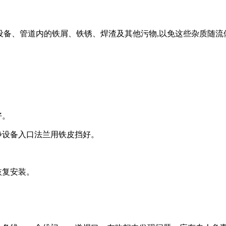
在设备、管道内的铁屑、铁锈、焊渣及其他污物,以免这些杂质随流
好。
静设备入口法兰用铁皮挡好。
恢复安装。