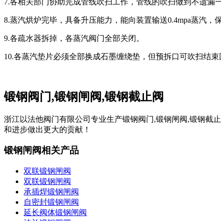
7.各相关部门协助完成管线吹扫工作，管线的吹扫做到不遗
8.蒸汽烘炉完毕，具备升压能力，能向装置输送0.4mpa蒸汽
9.各疏水器拆掉，各蒸汽阀门全部关闭。
10.各蒸汽垫片必须全部换成石墨缠绕垫，但预拆口可吹扫结
锻钢阀门,锻钢闸阀,锻钢截止阀
浙江以法他阀门有限公司专业生产锻钢阀门,锻钢闸阀,锻钢截
和进步做出更大的贡献！
锻钢闸阀相关产品
双联锻钢闸阀
双联锻钢闸阀
承插焊锻钢闸阀
自密封锻钢闸阀
延长阀体锻钢闸阀