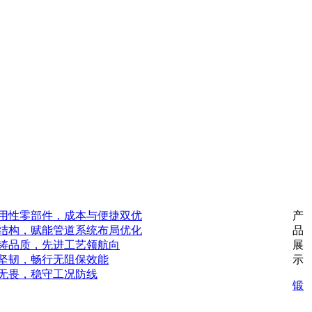
用性零部件，成本与便捷双优
产
结构，赋能管道系统布局优化
品
铸品质，先进工艺领航向
展
坚韧，畅行无阻保效能
示
无畏，稳守工况防线
锻