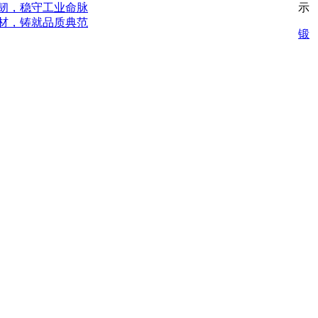
韧，稳守工业命脉
示
材，铸就品质典范
锻