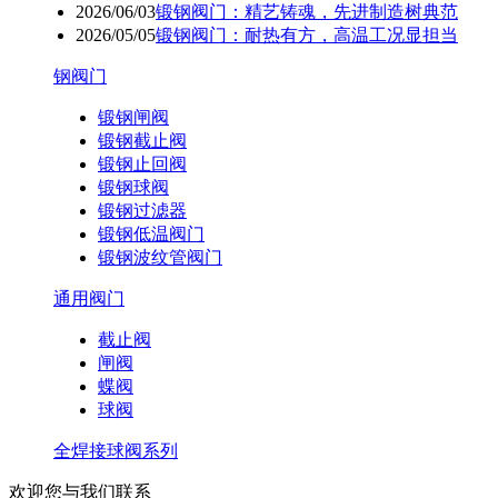
2026/06/03
锻钢阀门：精艺铸魂，先进制造树典范
2026/05/05
锻钢阀门：耐热有方，高温工况显担当
钢阀门
锻钢闸阀
锻钢截止阀
锻钢止回阀
锻钢球阀
锻钢过滤器
锻钢低温阀门
锻钢波纹管阀门
通用阀门
截止阀
闸阀
蝶阀
球阀
全焊接球阀系列
欢迎您与我们联系