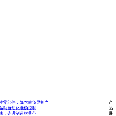
性零部件，降本减负显担当
产
驱动自动化准确控制
品
魂，先进制造树典范
展