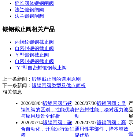
延长阀体锻钢闸阀
法兰锻钢闸阀
法兰锻钢闸阀
锻钢截止阀相关产品
内螺纹锻钢截止阀
自密封锻钢截止阀
Ｙ型锻钢截止阀
自密封锻钢截止阀
“Y”型自密封锻钢截止阀
上一条新闻：
锻钢截止阀的选用原则
下一条新闻：
锻钢闸阀类型及优点简析
相关信息
2026/08/04
锻钢闸阀与铸
2026/07/30
锻钢闸阀：良
产
钢闸阀的区别，性能优势
好密封性能，稳对压力波
品
与应用场景全解析
动
展
2026/07/14
锻钢闸阀：融
2026/07/07
锻钢闸阀：高
示
合自动化，开启运行新征
通用性零部件，降本增效
锻
程
显优势