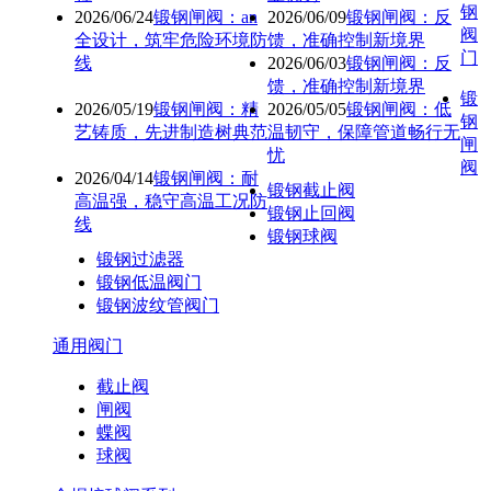
钢
2026/06/24
锻钢闸阀：an
2026/06/09
锻钢闸阀：反
阀
全设计，筑牢危险环境防
馈，准确控制新境界
门
线
2026/06/03
锻钢闸阀：反
馈，准确控制新境界
锻
2026/05/19
锻钢闸阀：精
2026/05/05
锻钢闸阀：低
钢
艺铸质，先进制造树典范
温韧守，保障管道畅行无
闸
忧
阀
2026/04/14
锻钢闸阀：耐
锻钢截止阀
高温强，稳守高温工况防
锻钢止回阀
线
锻钢球阀
锻钢过滤器
锻钢低温阀门
锻钢波纹管阀门
通用阀门
截止阀
闸阀
蝶阀
球阀