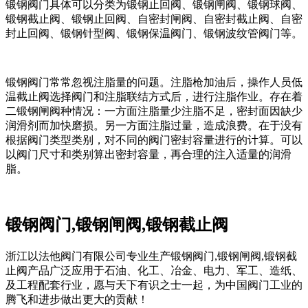
锻钢阀门具体可以分类为锻钢止回阀、锻钢闸阀、锻钢球阀、
锻钢截止阀、锻钢止回阀、自密封闸阀、自密封截止阀、自密
封止回阀、锻钢针型阀、锻钢保温阀门、锻钢波纹管阀门等。
锻钢阀门常常忽视注脂量的问题。注脂枪加油后，操作人员低
温截止阀选择阀门和注脂联结方式后，进行注脂作业。存在着
二锻钢闸阀种情况：一方面注脂量少注脂不足，密封面因缺少
润滑剂而加快磨损。另一方面注脂过量，造成浪费。在于没有
根据阀门类型类别，对不同的阀门密封容量进行的计算。可以
以阀门尺寸和类别算出密封容量，再合理的注入适量的润滑
脂。
锻钢阀门,锻钢闸阀,锻钢截止阀
浙江以法他阀门有限公司专业生产锻钢阀门,锻钢闸阀,锻钢截
止阀产品广泛应用于石油、化工、冶金、电力、军工、造纸、
及工程配套行业，愿与天下有识之士一起，为中国阀门工业的
腾飞和进步做出更大的贡献！