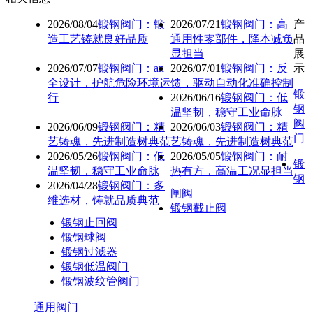
2026/08/04
锻钢阀门：锻
2026/07/21
锻钢阀门：高
产
造工艺铸就良好品质
通用性零部件，降本减负
品
显担当
展
2026/07/07
锻钢阀门：an
2026/07/01
锻钢阀门：反
示
全设计，护航危险环境运
馈，驱动自动化准确控制
锻
行
2026/06/16
锻钢阀门：低
钢
温坚韧，稳守工业命脉
阀
2026/06/09
锻钢阀门：精
2026/06/03
锻钢阀门：精
门
艺铸魂，先进制造树典范
艺铸魂，先进制造树典范
2026/05/26
锻钢阀门：低
2026/05/05
锻钢阀门：耐
锻
温坚韧，稳守工业命脉
热有方，高温工况显担当
钢
2026/04/28
锻钢阀门：多
闸阀
维选材，铸就品质典范
锻钢截止阀
锻钢止回阀
锻钢球阀
锻钢过滤器
锻钢低温阀门
锻钢波纹管阀门
通用阀门