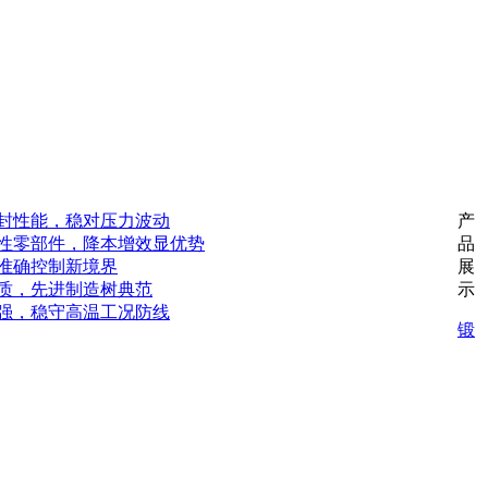
封性能，稳对压力波动
产
性零部件，降本增效显优势
品
准确控制新境界
展
质，先进制造树典范
示
强，稳守高温工况防线
锻