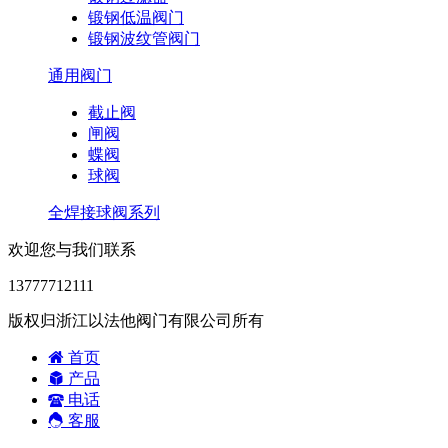
锻钢低温阀门
锻钢波纹管阀门
通用阀门
截止阀
闸阀
蝶阀
球阀
全焊接球阀系列
欢迎您与我们联系
13777712111
版权归浙江以法他阀门有限公司所有
首页
产品
电话
客服