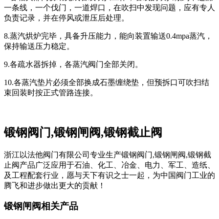
一条线，一个伐门，一道焊口，在吹扫中发现问题，应有专人
负责记录，并在停风或泄压后处理。
8.蒸汽烘炉完毕，具备升压能力，能向装置输送0.4mpa蒸汽，
保持输送压力稳定。
9.各疏水器拆掉，各蒸汽阀门全部关闭。
10.各蒸汽垫片必须全部换成石墨缠绕垫，但预拆口可吹扫结
束回装时按正式管路连接。
锻钢阀门,锻钢闸阀,锻钢截止阀
浙江以法他阀门有限公司专业生产锻钢阀门,锻钢闸阀,锻钢截
止阀产品广泛应用于石油、化工、冶金、电力、军工、造纸、
及工程配套行业，愿与天下有识之士一起，为中国阀门工业的
腾飞和进步做出更大的贡献！
锻钢闸阀相关产品