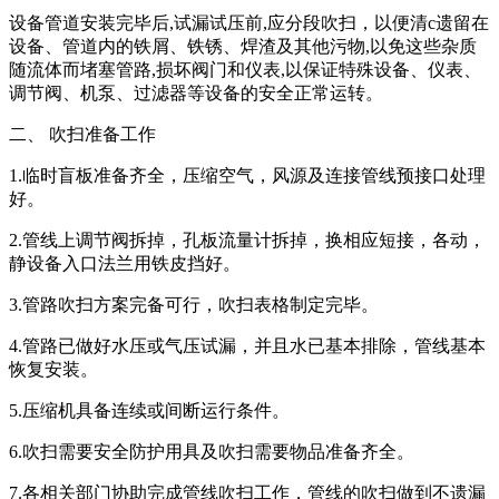
设备管道安装完毕后,试漏试压前,应分段吹扫，以便清c遗留在
设备、管道内的铁屑、铁锈、焊渣及其他污物,以免这些杂质
随流体而堵塞管路,损坏阀门和仪表,以保证特殊设备、仪表、
调节阀、机泵、过滤器等设备的安全正常运转。
二、 吹扫准备工作
1.临时盲板准备齐全，压缩空气，风源及连接管线预接口处理
好。
2.管线上调节阀拆掉，孔板流量计拆掉，换相应短接，各动，
静设备入口法兰用铁皮挡好。
3.管路吹扫方案完备可行，吹扫表格制定完毕。
4.管路已做好水压或气压试漏，并且水已基本排除，管线基本
恢复安装。
5.压缩机具备连续或间断运行条件。
6.吹扫需要安全防护用具及吹扫需要物品准备齐全。
7.各相关部门协助完成管线吹扫工作，管线的吹扫做到不遗漏