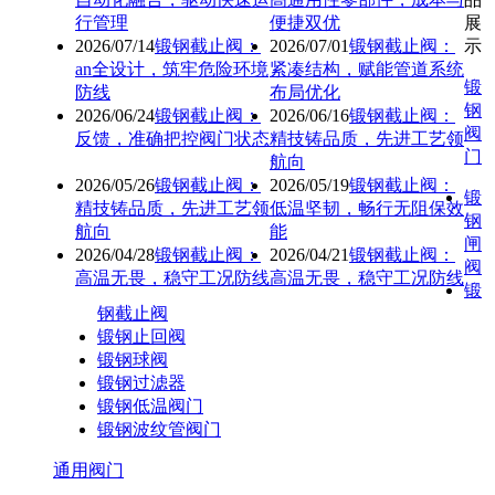
行管理
便捷双优
展
2026/07/14
锻钢截止阀：
2026/07/01
锻钢截止阀：
示
an全设计，筑牢危险环境
紧凑结构，赋能管道系统
锻
防线
布局优化
钢
2026/06/24
锻钢截止阀：
2026/06/16
锻钢截止阀：
阀
反馈，准确把控阀门状态
精技铸品质，先进工艺领
门
航向
2026/05/26
锻钢截止阀：
2026/05/19
锻钢截止阀：
锻
精技铸品质，先进工艺领
低温坚韧，畅行无阻保效
钢
航向
能
闸
2026/04/28
锻钢截止阀：
2026/04/21
锻钢截止阀：
阀
高温无畏，稳守工况防线
高温无畏，稳守工况防线
锻
钢截止阀
锻钢止回阀
锻钢球阀
锻钢过滤器
锻钢低温阀门
锻钢波纹管阀门
通用阀门