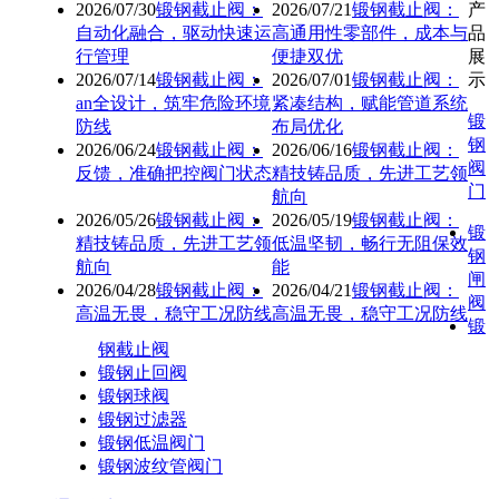
2026/07/30
锻钢截止阀：
2026/07/21
锻钢截止阀：
产
自动化融合，驱动快速运
高通用性零部件，成本与
品
行管理
便捷双优
展
2026/07/14
锻钢截止阀：
2026/07/01
锻钢截止阀：
示
an全设计，筑牢危险环境
紧凑结构，赋能管道系统
锻
防线
布局优化
钢
2026/06/24
锻钢截止阀：
2026/06/16
锻钢截止阀：
阀
反馈，准确把控阀门状态
精技铸品质，先进工艺领
门
航向
2026/05/26
锻钢截止阀：
2026/05/19
锻钢截止阀：
锻
精技铸品质，先进工艺领
低温坚韧，畅行无阻保效
钢
航向
能
闸
2026/04/28
锻钢截止阀：
2026/04/21
锻钢截止阀：
阀
高温无畏，稳守工况防线
高温无畏，稳守工况防线
锻
钢截止阀
锻钢止回阀
锻钢球阀
锻钢过滤器
锻钢低温阀门
锻钢波纹管阀门