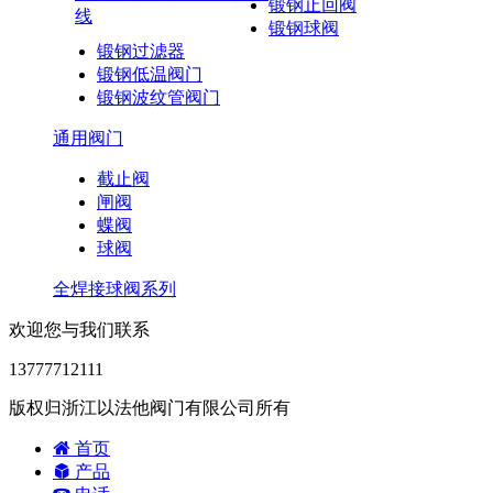
锻钢止回阀
线
锻钢球阀
锻钢过滤器
锻钢低温阀门
锻钢波纹管阀门
通用阀门
截止阀
闸阀
蝶阀
球阀
全焊接球阀系列
欢迎您与我们联系
13777712111
版权归浙江以法他阀门有限公司所有
首页
产品