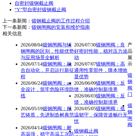
自密封锻钢截止阀
“Y”型自密封锻钢截止阀
上一条新闻：
锻钢截止阀的工作过程介绍
下一条新闻：
锻钢闸阀的安装和维护指南
相关信息
2026/08/04
锻钢闸阀与铸
2026/07/30
锻钢闸阀：良
产
钢闸阀的区别，性能优势
好密封性能，稳对压力波
品
与应用场景全解析
动
展
2026/07/14
锻钢闸阀：融
2026/07/07
锻钢闸阀：高
示
合自动化，开启运行新征
通用性零部件，降本增效
锻
程
显优势
钢
2026/06/24
锻钢闸阀：an
2026/06/09
锻钢闸阀：反
阀
全设计，筑牢危险环境防
馈，准确控制新境界
门
线
2026/06/03
锻钢闸阀：反
馈，准确控制新境界
锻
2026/05/19
锻钢闸阀：精
2026/05/05
锻钢闸阀：低
钢
艺铸质，先进制造树典范
温韧守，保障管道畅行无
闸
忧
阀
2026/04/14
锻钢闸阀：耐
锻钢截止阀
高温强，稳守高温工况防