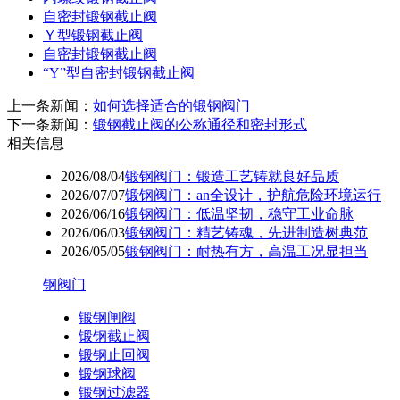
自密封锻钢截止阀
Ｙ型锻钢截止阀
自密封锻钢截止阀
“Y”型自密封锻钢截止阀
上一条新闻：
如何选择适合的锻钢阀门
下一条新闻：
锻钢截止阀的公称通径和密封形式
相关信息
2026/08/04
锻钢阀门：锻造工艺铸就良好品质
2026/07/07
锻钢阀门：an全设计，护航危险环境运行
2026/06/16
锻钢阀门：低温坚韧，稳守工业命脉
2026/06/03
锻钢阀门：精艺铸魂，先进制造树典范
2026/05/05
锻钢阀门：耐热有方，高温工况显担当
钢阀门
锻钢闸阀
锻钢截止阀
锻钢止回阀
锻钢球阀
锻钢过滤器