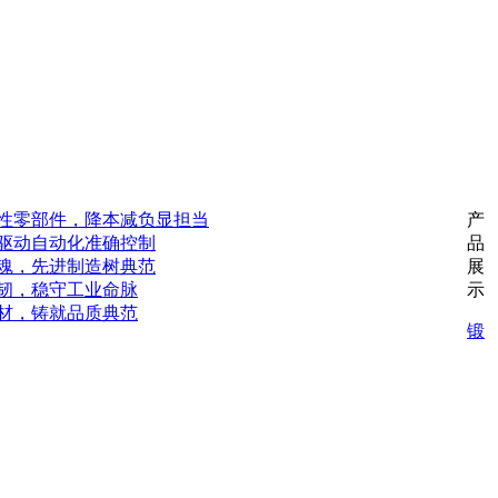
性零部件，降本减负显担当
产
驱动自动化准确控制
品
魂，先进制造树典范
展
韧，稳守工业命脉
示
材，铸就品质典范
锻