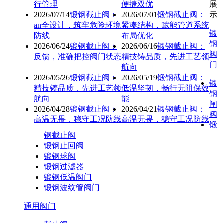
行管理
便捷双优
展
2026/07/14
锻钢截止阀：
2026/07/01
锻钢截止阀：
示
an全设计，筑牢危险环境
紧凑结构，赋能管道系统
锻
防线
布局优化
钢
2026/06/24
锻钢截止阀：
2026/06/16
锻钢截止阀：
阀
反馈，准确把控阀门状态
精技铸品质，先进工艺领
门
航向
2026/05/26
锻钢截止阀：
2026/05/19
锻钢截止阀：
锻
精技铸品质，先进工艺领
低温坚韧，畅行无阻保效
钢
航向
能
闸
2026/04/28
锻钢截止阀：
2026/04/21
锻钢截止阀：
阀
高温无畏，稳守工况防线
高温无畏，稳守工况防线
锻
钢截止阀
锻钢止回阀
锻钢球阀
锻钢过滤器
锻钢低温阀门
锻钢波纹管阀门
通用阀门