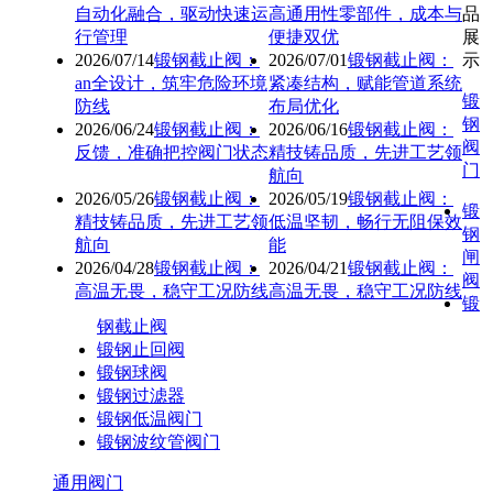
自动化融合，驱动快速运
高通用性零部件，成本与
品
行管理
便捷双优
展
2026/07/14
锻钢截止阀：
2026/07/01
锻钢截止阀：
示
an全设计，筑牢危险环境
紧凑结构，赋能管道系统
锻
防线
布局优化
钢
2026/06/24
锻钢截止阀：
2026/06/16
锻钢截止阀：
阀
反馈，准确把控阀门状态
精技铸品质，先进工艺领
门
航向
2026/05/26
锻钢截止阀：
2026/05/19
锻钢截止阀：
锻
精技铸品质，先进工艺领
低温坚韧，畅行无阻保效
钢
航向
能
闸
2026/04/28
锻钢截止阀：
2026/04/21
锻钢截止阀：
阀
高温无畏，稳守工况防线
高温无畏，稳守工况防线
锻
钢截止阀
锻钢止回阀
锻钢球阀
锻钢过滤器
锻钢低温阀门
锻钢波纹管阀门
通用阀门