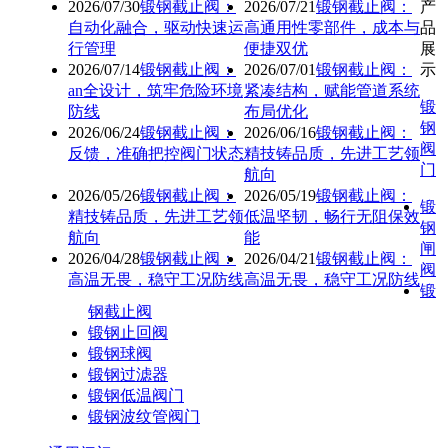
2026/07/30
锻钢截止阀：
2026/07/21
锻钢截止阀：
产
自动化融合，驱动快速运
高通用性零部件，成本与
品
行管理
便捷双优
展
2026/07/14
锻钢截止阀：
2026/07/01
锻钢截止阀：
示
an全设计，筑牢危险环境
紧凑结构，赋能管道系统
锻
防线
布局优化
钢
2026/06/24
锻钢截止阀：
2026/06/16
锻钢截止阀：
阀
反馈，准确把控阀门状态
精技铸品质，先进工艺领
门
航向
2026/05/26
锻钢截止阀：
2026/05/19
锻钢截止阀：
锻
精技铸品质，先进工艺领
低温坚韧，畅行无阻保效
钢
航向
能
闸
2026/04/28
锻钢截止阀：
2026/04/21
锻钢截止阀：
阀
高温无畏，稳守工况防线
高温无畏，稳守工况防线
锻
钢截止阀
锻钢止回阀
锻钢球阀
锻钢过滤器
锻钢低温阀门
锻钢波纹管阀门