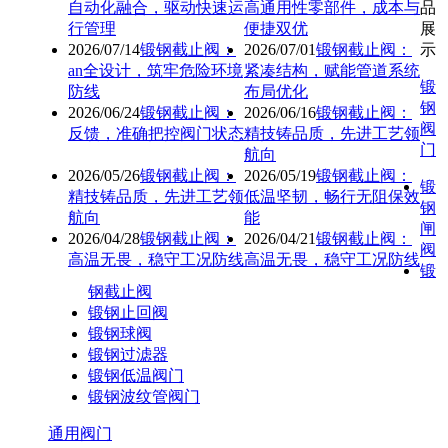
自动化融合，驱动快速运
高通用性零部件，成本与
品
行管理
便捷双优
展
2026/07/14
锻钢截止阀：
2026/07/01
锻钢截止阀：
示
an全设计，筑牢危险环境
紧凑结构，赋能管道系统
锻
防线
布局优化
钢
2026/06/24
锻钢截止阀：
2026/06/16
锻钢截止阀：
阀
反馈，准确把控阀门状态
精技铸品质，先进工艺领
门
航向
2026/05/26
锻钢截止阀：
2026/05/19
锻钢截止阀：
锻
精技铸品质，先进工艺领
低温坚韧，畅行无阻保效
钢
航向
能
闸
2026/04/28
锻钢截止阀：
2026/04/21
锻钢截止阀：
阀
高温无畏，稳守工况防线
高温无畏，稳守工况防线
锻
钢截止阀
锻钢止回阀
锻钢球阀
锻钢过滤器
锻钢低温阀门
锻钢波纹管阀门
通用阀门