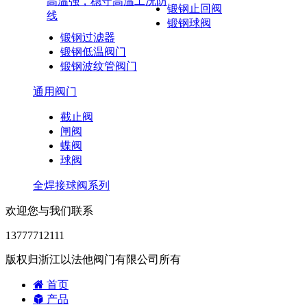
高温强，稳守高温工况防
锻钢止回阀
线
锻钢球阀
锻钢过滤器
锻钢低温阀门
锻钢波纹管阀门
通用阀门
截止阀
闸阀
蝶阀
球阀
全焊接球阀系列
欢迎您与我们联系
13777712111
版权归浙江以法他阀门有限公司所有
首页
产品