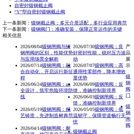
自密封锻钢截止阀
“Y”型自密封锻钢截止阀
上一条新闻：
锻钢截止阀：多元介质适配，多行业应用典范
下一条新闻：
锻钢阀门：准确安装，保障正常运作的关键
相关信息
2026/08/04
锻钢闸阀与铸
2026/07/30
锻钢闸阀：良
产
钢闸阀的区别，性能优势
好密封性能，稳对压力波
品
与应用场景全解析
动
展
2026/07/14
锻钢闸阀：融
2026/07/07
锻钢闸阀：高
示
合自动化，开启运行新征
通用性零部件，降本增效
锻
程
显优势
钢
2026/06/24
锻钢闸阀：an
2026/06/09
锻钢闸阀：反
阀
全设计，筑牢危险环境防
馈，准确控制新境界
门
线
2026/06/03
锻钢闸阀：反
馈，准确控制新境界
锻
2026/05/19
锻钢闸阀：精
2026/05/05
锻钢闸阀：低
钢
艺铸质，先进制造树典范
温韧守，保障管道畅行无
闸
忧
阀
2026/04/14
锻钢闸阀：耐
锻钢截止阀